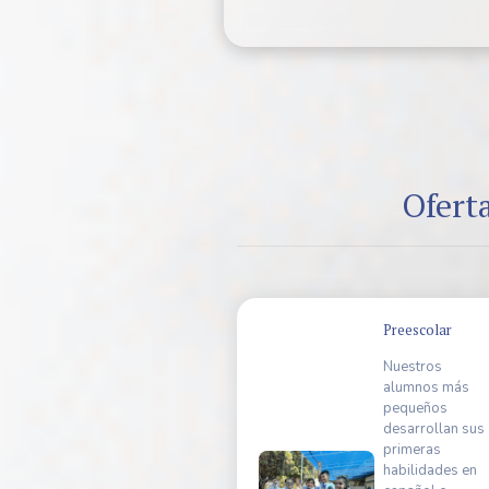
Ofert
Preescolar
Nuestros
alumnos más
pequeños
desarrollan sus
primeras
habilidades en