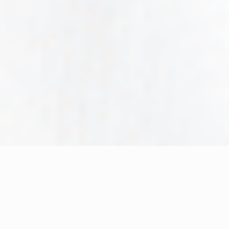
© 2025 Colegio México Americano | To