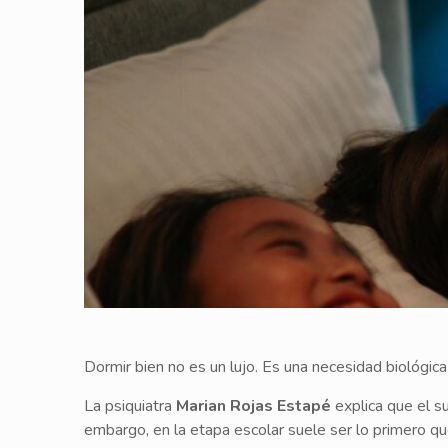
Dormir bien no es un lujo. Es una necesidad biológic
La psiquiatra
Marian Rojas Estapé
explica que el su
embargo, en la etapa escolar suele ser lo primero que